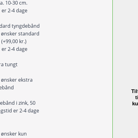
blå
ca. 10-30 cm.
antal
 er 2-4 dage
ndard tyngdebånd
eg ønsker standard
d
(+99,00 kr.)
 er 2-4 dage
ra tungt
d
eg ønsker ekstra
debånd
Til
)
t
ebånd i zink, 50
ku
gstid er 2-4 dage
eg ønsker kun