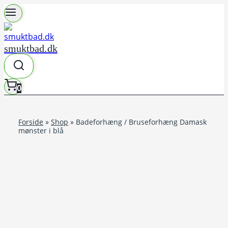
Fortsæt
til
indhold
smuktbad.dk
0
Forside
»
Shop
»
Badeforhæng / Bruseforhæng Damask
mønster i blå