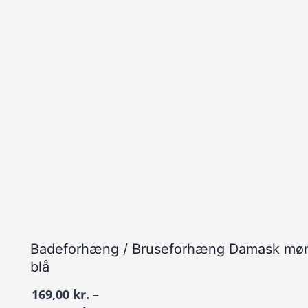
Badeforhæng / Bruseforhæng Damask møn
blå
169,00
kr.
–