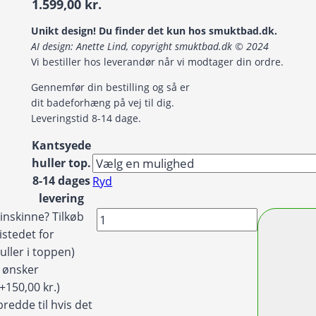
Prisinterval:
1.599,00
kr.
169,00 kr.
Unikt design! Du finder det kun hos smuktbad.dk.
til
AI design: Anette Lind, copyright smuktbad.dk © 2024
1.599,00 kr.
Vi bestiller hos leverandør når vi modtager din ordre.
Gennemfør din bestilling og så er
dit badeforhæng på vej til dig.
Leveringstid 8-14 dage.
Kantsyede
huller top.
8-14 dages
Ryd
levering
Badeforhæng
inskinne? Tilkøb
/
istedet for
Bruseforhæng
uller i toppen)
Damask
g ønsker
mønster
(+150,00 kr.)
i
redde til hvis det