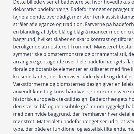
Dette billede viser et badeværelse, hvor hovedfokus e
dekorativt badeforhæng. Badeforhænget er præget af
iøjnefaldende, overdådigt mønster i en klassisk dama
stråler af elegance og tradition. Farverne på badefor
en blanding af dybe blå og blågrå nuancer mod en cr
baggrund, hvilket skaber en skarp kontrast og tilfører 
beroligende atmosfære til rummet. Mønsteret består a
symmetriske blomstermønstre og ornamental stil, de
arrangere gentagende over hele badeforhængets flad
florale og botaniske elementer er stiliseret med fine l
krusede kanter, der fremviser både dybde og detalje
Vækstformerne og blomsternes design giver en følels
anvendt kunst og kunsthåndværk, som kunne være ins
historisk europæisk tekstildesign. Badeforhængets h
den stærke blå og den subtile grå, er omhyggeligt ba
med den hvide baggrund, der fremhæver hver detalje
mønstret. Materialet i badeforhænget ser ud til at væ
type, der både er funktionel og æstetisk tiltalende, mu