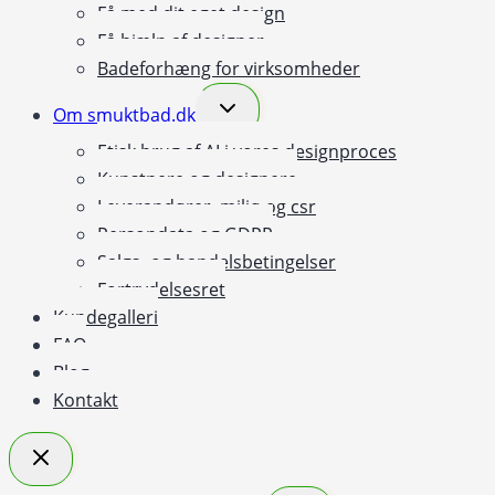
Få med dit eget design
Få hjælp af designer
Badeforhæng for virksomheder
Skift
Om smuktbad.dk
undermenu
Etisk brug af AI i vores designproces
Kunstnere og designere
Leverandører, miljø og csr
Persondata og GDPR
Salgs- og handelsbetingelser
Fortrydelsesret
Kundegalleri
FAQ
Blog
Kontakt