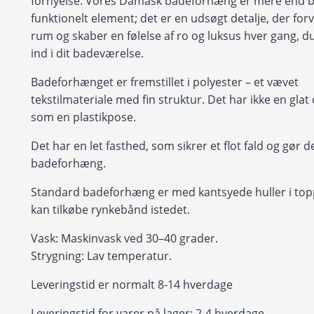
fornyelse. Vores Damask badeforhæng er mere end bl
funktionelt element; det er en udsøgt detalje, der forv
rum og skaber en følelse af ro og luksus hver gang, d
ind i dit badeværelse.
Badeforhænget er fremstillet i polyester – et vævet
tekstilmateriale med fin struktur. Det har ikke en glat
som en plastikpose.
Det har en let fasthed, som sikrer et flot fald og gør det
badeforhæng.
Standard badeforhæng er med kantsyede huller i to
kan tilkøbe rynkebånd istedet.
Vask: Maskinvask ved 30–40 grader.
Strygning: Lav temperatur.
Leveringstid er normalt 8-14 hverdage
Leveringstid for varer på lager: 2-4 hverdage