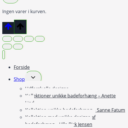
Ingen varer i kurven.
Forside
Skift
Shop
undermenu
Udforsk alle designs
Kollektioner unikke badeforhæng – Anette
Lind
Kollektion unikke badeforhæng – Sanne Fatum
Kollektion med unikke designs af
badeforhæng – Ulla Birk Jensen