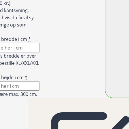
0 kr.)
d kantsyning.
hvis du fx vil sy-
hænge op som
t bredde i cm
*
is bredde er over
bestille XL/XXL/XXL
 højde i cm
*
ære max. 300 cm.