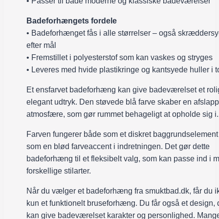
• Passer til både moderne og klassiske badeværelser
Badeforhængets fordele
• Badeforhænget fås i alle størrelser – også skræddersy
efter mål
• Fremstillet i polyesterstof som kan vaskes og stryges
• Leveres med hvide plastikringe og kantsyede huller i 
Et ensfarvet badeforhæng kan give badeværelset et roli
elegant udtryk. Den støvede blå farve skaber en afslap
atmosfære, som gør rummet behageligt at opholde sig i.
Farven fungerer både som et diskret baggrundselement 
som en blød farveaccent i indretningen. Det gør dette
badeforhæng til et fleksibelt valg, som kan passe ind i
forskellige stilarter.
Når du vælger et badeforhæng fra smuktbad.dk, får du i
kun et funktionelt bruseforhæng. Du får også et design, 
kan give badeværelset karakter og personlighed. Mange