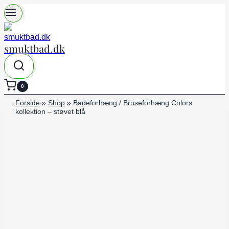
Fortsæt
til
indhold
smuktbad.dk
0
Forside
»
Shop
»
Badeforhæng / Bruseforhæng Colors
kollektion – støvet blå