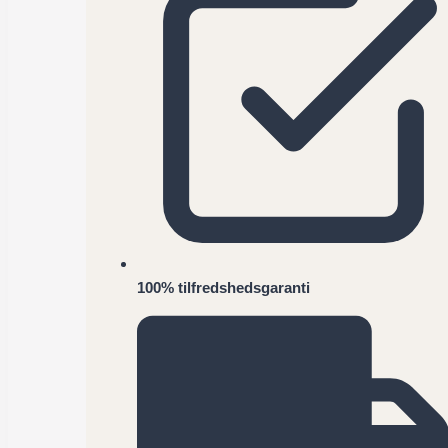
støvet
blå
antal
100% tilfredshedsgaranti