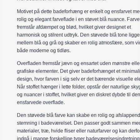
Motivet på dette badeforhæng er enkelt og ensfarvet m
rolig og elegant farveflade i en støvet blå nuance. Farv
fremstår afdæmpet og blød, hvilket giver designet et
harmonisk og stilrent udtryk. Den støvede blå tone ligge
mellem blå og grå og skaber en rolig atmosfære, som vi
både moderne og tidløs.
Overfladen fremstår jævn og ensartet uden mønstre elle
grafiske elementer. Det giver badeforhænget et minimali
design, hvor farven i sig selv er det bærende visuelle e
Når stoffet hænger i lette folder, opstår der naturlige sk
og nuancer i stoffet, hvilket giver en diskret dybde til de
ensfarvede overflade.
Den støvede blå farve kan skabe en rolig og afslappen
stemning i badeværelset. Den passer godt sammen med
materialer, træ, hvide fliser eller naturfarver og kan derfo
indgå i mange forskellige typer badeværelsesindretning