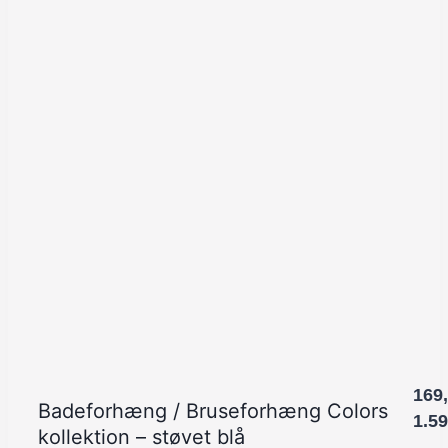
169
Badeforhæng / Bruseforhæng Colors
1.5
kollektion – støvet blå