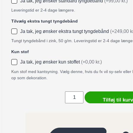
Ja tak, jeg ønsker standard tyngdebånd
(+99,00 kr.)
Leveringstid er 2-4 dage længere.
Tilvælg ekstra tungt tyngdebånd
Ja tak, jeg ønsker ekstra tungt tyngdebånd
(+249,00 kr
Tungt tyngdebånd i zink, 50 g/m. Leveringstid er 2-4 dage længe
Kun stof
Ja tak, jeg ønsker kun stoffet
(+0,00 kr.)
Kun stof med kantsyning. Vælg denne, hvis du fx vil sy-selv elle
op som dekoration.
Badeforhæng
Tilføj til kurv
/
Bruseforhæng
Colors
kollektion
–