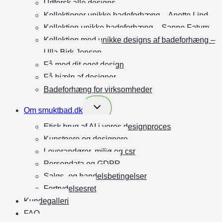
Udforsk alle designs
Kollektioner unikke badeforhæng – Anette Lind
Kollektion unikke badeforhæng – Sanne Fatum
Kollektion med unikke designs af badeforhæng –
Ulla Birk Jensen
Få med dit eget design
Få hjælp af designer
Badeforhæng for virksomheder
Skift
Om smuktbad.dk
undermenu
Etisk brug af AI i vores designproces
Kunstnere og designere
Leverandører, miljø og csr
Persondata og GDPR
Salgs- og handelsbetingelser
Fortrydelsesret
Kundegalleri
FAQ