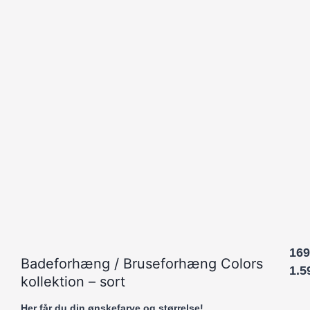
169
Badeforhæng / Bruseforhæng Colors
1.5
kollektion – sort
Her får du din ønskefarve og størrelse!