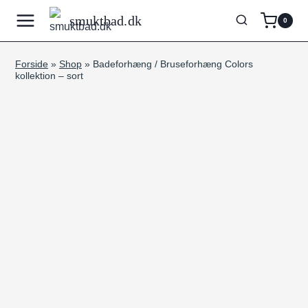
Fortsæt
smuktbad.dk
0
til
indhold
Forside
»
Shop
»
Badeforhæng / Bruseforhæng Colors
kollektion – sort