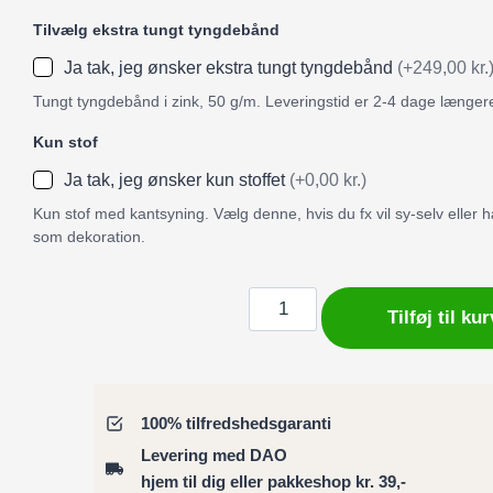
Tilvælg ekstra tungt tyngdebånd
Ja tak, jeg ønsker ekstra tungt tyngdebånd
(+249,00 kr.
Tungt tyngdebånd i zink, 50 g/m. Leveringstid er 2-4 dage længer
Kun stof
Ja tak, jeg ønsker kun stoffet
(+0,00 kr.)
Kun stof med kantsyning. Vælg denne, hvis du fx vil sy-selv eller
som dekoration.
Badeforhæng
Tilføj til kur
/
Bruseforhæng
Colors
kollektion
100% tilfredshedsgaranti
–
Levering med DAO
sort
hjem til dig eller pakkeshop kr. 39,-
antal