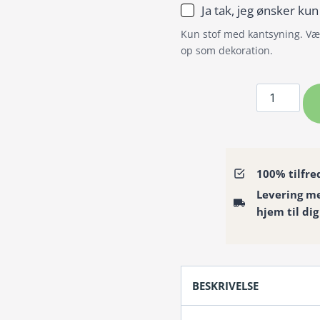
Ja tak, jeg ønsker kun
Kun stof med kantsyning. Væl
op som dekoration.
Badeforhæ
/
Bruseforh
Colors
kollektion
100% tilfre
–
Levering m
klar
hjem til dig
gul
antal
BESKRIVELSE