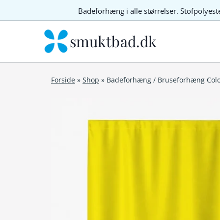
Fortsæt
Badeforhæng i alle størrelser. Stofpolyes
til
indhold
smuktbad.dk
Forside
»
Shop
»
Badeforhæng / Bruseforhæng Colors