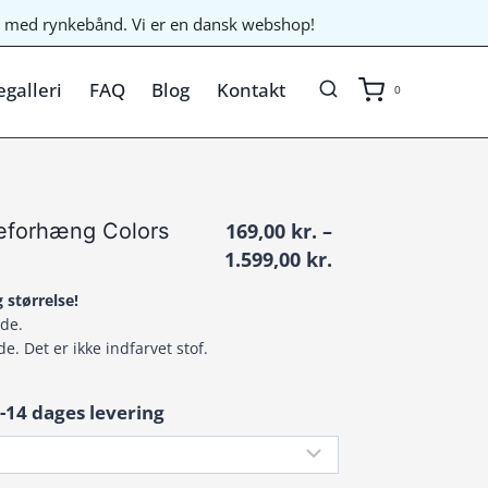
til med rynkebånd. Vi er en dansk webshop!
galleri
FAQ
Blog
Kontakt
0
eforhæng Colors
169,00
kr.
–
Prisinterval:
1.599,00
kr.
169,00 kr.
 størrelse!
til
nde.
1.599,00 kr.
de. Det er ikke indfarvet stof.
-14 dages levering