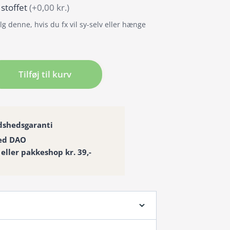
 stoffet
(+0,00 kr.)
g denne, hvis du fx vil sy-selv eller hænge
ng
Tilføj til kurv
æng
dshedsgaranti
ed DAO
 eller pakkeshop kr. 39,-