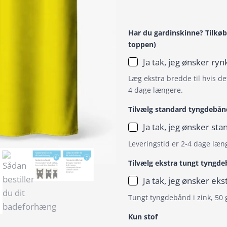
Har du gardinskinne? Tilkøb
toppen)
Ja tak, jeg ønsker r
Læg ekstra bredde til hvis det
4 dage længere.
Tilvælg standard tyngdebån
Ja tak, jeg ønsker s
Leveringstid er 2-4 dage læn
Tilvælg ekstra tungt tyngd
Ja tak, jeg ønsker ek
Tungt tyngdebånd i zink, 50 
Kun stof