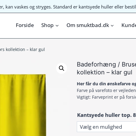
ter, kan vaskes og stryges. Standard er kantsyede huller eller bes
Forside
Shop
Om smuktbad.dk
Kunde
 kollektion – klar gul
Badeforhæng / Brus
kollektion – klar gul
Her får du din ønskefarve og
Farve på varefoto er vejlede
Vigtigt: Farveprint er på forsi
Kantsyede huller top. 8