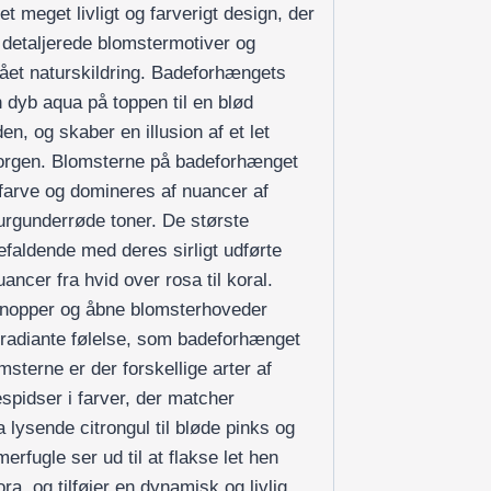
 meget livligt og farverigt design, der
 detaljerede blomstermotiver og
ået naturskildring. Badeforhængets
 dyb aqua på toppen til en blød
en, og skaber en illusion af et let
morgen. Blomsterne på badeforhænget
farve og domineres af nuancer af
urgunderrøde toner. De største
efaldende med deres sirligt udførte
ancer fra hvid over rosa til koral.
knopper og åbne blomsterhoveder
e, radiante følelse, som badeforhænget
sterne er der forskellige arter af
pidser i farver, der matcher
 lysende citrongul til bløde pinks og
rfugle ser ud til at flakse let hen
a, og tilføjer en dynamisk og livlig