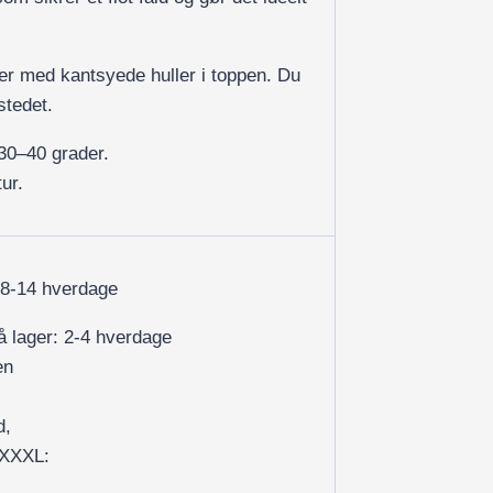
r med kantsyede huller i toppen. Du
stedet.
30–40 grader.
ur.
 8-14 hverdage
på lager: 2-4 hverdage
en
d,
/XXXL: