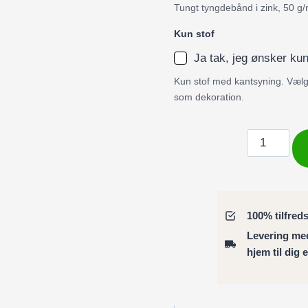
Tungt tyngdebånd i zink, 50 g/
Kun stof
Ja tak, jeg ønsker kun
Kun stof med kantsyning. Vælg 
som dekoration.
Badeforhæ
/
Bruseforhæ
collage
med
100% tilfred
blomster
Levering m
og
hjem til dig 
sommerfugl
antal