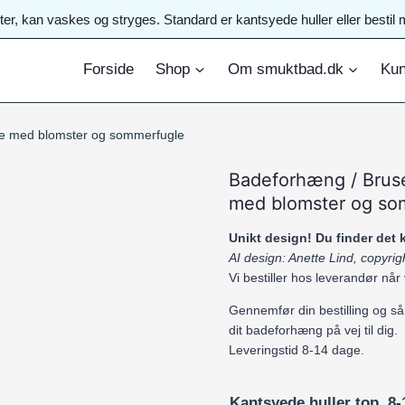
ster, kan vaskes og stryges. Standard er kantsyede huller eller best
Forside
Shop
Om smuktbad.dk
Kun
ge med blomster og sommerfugle
Badeforhæng / Brus
med blomster og so
Unikt design! Du finder det
AI design: Anette Lind, copyr
Vi bestiller hos leverandør når
Gennemfør din bestilling og så
dit badeforhæng på vej til dig.
Leveringstid 8-14 dage.
Kantsyede huller top. 8-