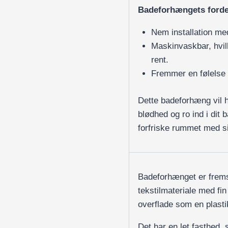
Badeforhængets forde
Nem installation med
Maskinvaskbar, hvilk
rent.
Fremmer en følelse 
Dette badeforhæng vil h
blødhed og ro ind i dit 
forfriske rummet med s
Badeforhænget er fremst
tekstilmateriale med fin
overflade som en plast
Det har en let fasthed, s