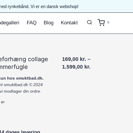
il med rynkebånd. Vi er en dansk webshop!
degalleri
FAQ
Blog
Kontakt
0
eforhæng collage
169,00
kr.
–
mmerfugle
Prisinterval:
1.599,00
kr.
169,00 kr.
 kun hos smuktbad.dk.
til
ight smuktbad.dk © 2024
1.599,00 kr.
 vi modtager din ordre.
 er
14 dages levering