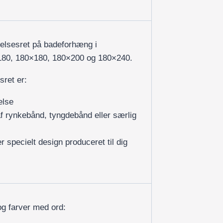
delsesret på badeforhæng i
×180, 180×180, 180×200 og 180×240.
sret er:
else
af rynkebånd, tyngdebånd eller særlig
r specielt design produceret til dig
og farver med ord: