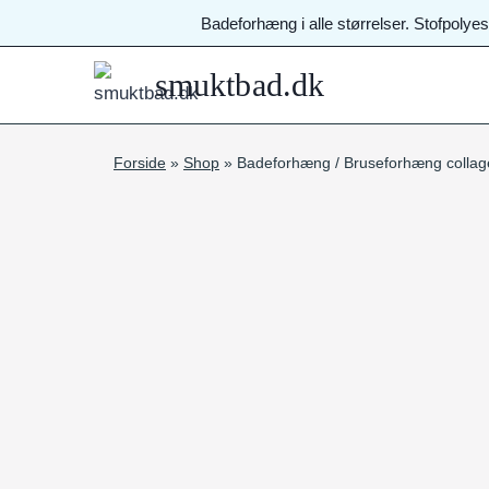
Fortsæt
Badeforhæng i alle størrelser. Stofpolye
til
indhold
smuktbad.dk
Forside
»
Shop
»
Badeforhæng / Bruseforhæng colla