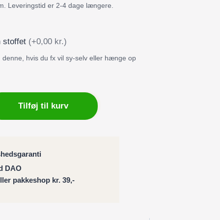
m. Leveringstid er 2-4 dage længere.
 stoffet
(+0,00 kr.)
denne, hvis du fx vil sy-selv eller hænge op
ng
Tilføj til kurv
ng
shedsgaranti
ed DAO
eller pakkeshop kr. 39,-
e