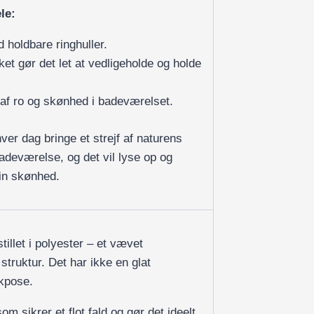
le:
 holdbare ringhuller.
et gør det let at vedligeholde og holde
af ro og skønhed i badeværelset.
ver dag bringe et strejf af naturens
badeværelse, og det vil lyse op og
in skønhed.
illet i polyester – et vævet
 struktur. Det har ikke en glat
ikpose.
om sikrer et flot fald og gør det ideelt