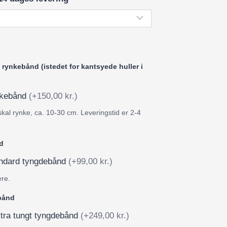
rynkebånd (istedet for kantsyede huller i
ynkebånd
(+150,00 kr.)
skal rynke, ca. 10-30 cm. Leveringstid er 2-4
d
tandard tyngdebånd
(+99,00 kr.)
ere.
ebånd
stra tungt tyngdebånd
(+249,00 kr.)