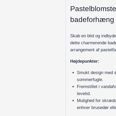
Pastelblomst
badeforhæng
Skab en blid og indbyd
dette charmerende bad
arrangement af pastelf
Højdepunkter:
Smukt design med st
sommerfugle.
Fremstillet i vandaf
levetid.
Mulighed for skrædde
enhver brusedør elle