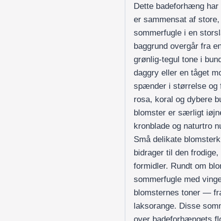
Dette badeforhæng har et
er sammensat af store,
sommerfugle i en storsl
baggrund overgår fra en
grønlig-tegul tone i bund
daggry eller en tåget 
spænder i størrelse og 
rosa, koral og dybere b
blomster er særligt iøjn
kronblade og naturtro nu
Små delikate blomster
bidrager til den frodig
formidler. Rundt om blom
sommerfugle med vinges
blomsternes toner — fra
laksorange. Disse somme
over badeforhængets flor