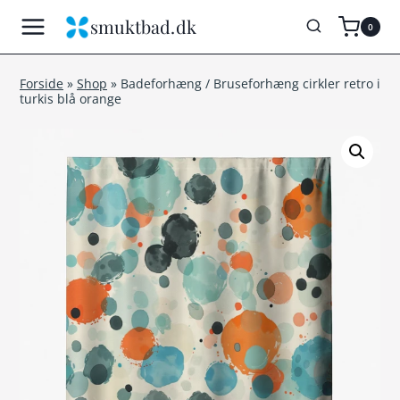
Fortsæt
smuktbad.dk
0
til
indhold
Forside
»
Shop
»
Badeforhæng / Bruseforhæng cirkler retro i
turkis blå orange