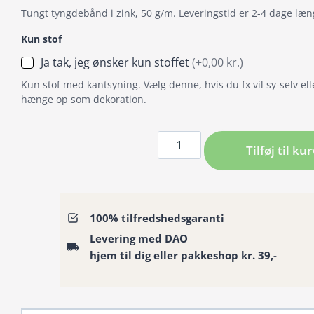
Tungt tyngdebånd i zink, 50 g/m. Leveringstid er 2-4 dage læn
Kun stof
Ja tak, jeg ønsker kun stoffet
(+0,00 kr.)
Kun stof med kantsyning. Vælg denne, hvis du fx vil sy-selv ell
hænge op som dekoration.
Badeforhæng
Tilføj til kur
/
Bruseforhæng
cirkler
retro
100% tilfredshedsgaranti
i
Levering med DAO
turkis
hjem til dig eller pakkeshop kr. 39,-
blå
orange
antal