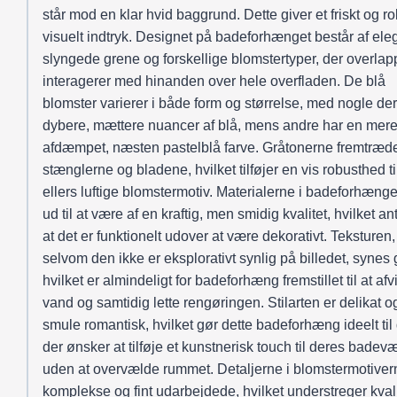
står mod en klar hvid baggrund. Dette giver et friskt og rol
visuelt indtryk. Designet på badeforhænget består af ele
slyngede grene og forskellige blomstertyper, der overlap
interagerer med hinanden over hele overfladen. De blå
blomster varierer i både form og størrelse, med nogle der
dybere, mættere nuancer af blå, mens andre har en mer
afdæmpet, næsten pastelblå farve. Gråtonerne fremtræde
stænglerne og bladene, hvilket tilføjer en vis robusthed ti
ellers luftige blomstermotiv. Materialerne i badeforhænge
ud til at være af en kraftig, men smidig kvalitet, hvilket an
at det er funktionelt udover at være dekorativt. Teksturen,
selvom den ikke er eksplorativt synlig på billedet, synes g
hvilket er almindeligt for badeforhæng fremstillet til at afv
vand og samtidig lette rengøringen. Stilarten er delikat o
smule romantisk, hvilket gør dette badeforhæng ideelt til
der ønsker at tilføje et kunstnerisk touch til deres badev
uden at overvælde rummet. Detaljerne i blomstermotiver
komplekse og fint udarbejdede, hvilket understreger kval