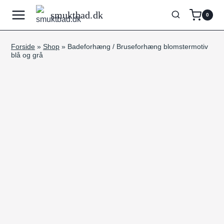
Fortsæt
smuktbad.dk
0
til
indhold
Forside
»
Shop
»
Badeforhæng / Bruseforhæng blomstermotiv
blå og grå