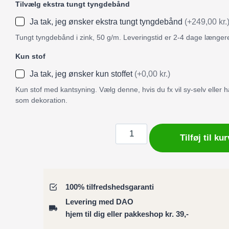
Tilvælg ekstra tungt tyngdebånd
Ja tak, jeg ønsker ekstra tungt tyngdebånd
(+249,00 kr.
Tungt tyngdebånd i zink, 50 g/m. Leveringstid er 2-4 dage længer
Kun stof
Ja tak, jeg ønsker kun stoffet
(+0,00 kr.)
Kun stof med kantsyning. Vælg denne, hvis du fx vil sy-selv eller
som dekoration.
Badeforhæng
Tilføj til kur
/
Bruseforhæng
blomstermotiv
blå
100% tilfredshedsgaranti
og
Levering med DAO
grå
hjem til dig eller pakkeshop kr. 39,-
antal