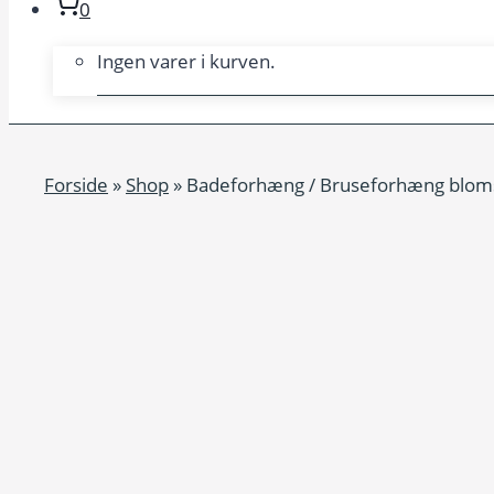
0
Ingen varer i kurven.
Forside
»
Shop
»
Badeforhæng / Bruseforhæng blomst