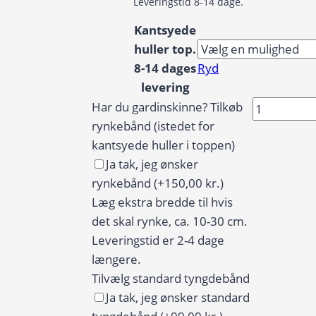
Leveringstid 8-14 dage.
Kantsyede
huller top.
8-14 dages
Ryd
levering
Badeforhæ
Har du gardinskinne? Tilkøb
/
rynkebånd (istedet for
Bruseforh
kantsyede huller i toppen)
blomsterm
Ja tak, jeg ønsker
i
rynkebånd
(+150,00 kr.)
pink
Læg ekstra bredde til hvis
og
det skal rynke, ca. 10-30 cm.
blå
Leveringstid er 2-4 dage
antal
længere.
Tilvælg standard tyngdebånd
Ja tak, jeg ønsker standard