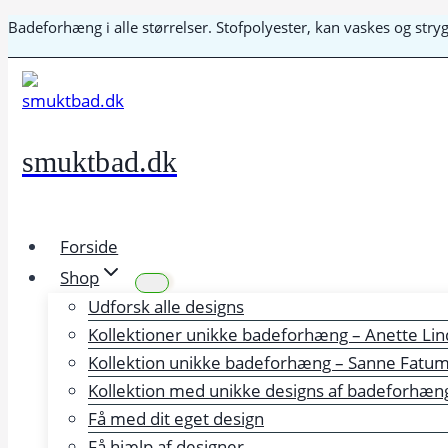
Fortsæt
Badeforhæng i alle størrelser. Stofpolyester, kan vaskes og str
til
indhold
smuktbad.dk
Forside
Shop
Udforsk alle designs
Kollektioner unikke badeforhæng – Anette Lin
Kollektion unikke badeforhæng – Sanne Fatu
Kollektion med unikke designs af badeforhæng 
Få med dit eget design
Få hjælp af designer