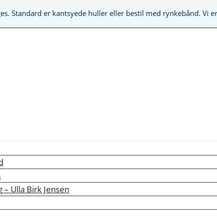
yges. Standard er kantsyede huller eller bestil med rynkebånd. Vi
d
m
– Ulla Birk Jensen