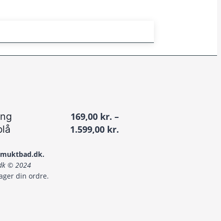
æng
169,00
kr.
–
Prisinterval:
blå
1.599,00
kr.
169,00 kr.
til
 smuktbad.dk.
.dk © 2024
1.599,00 kr.
ager din ordre.