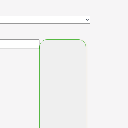
ng
æng
ønster