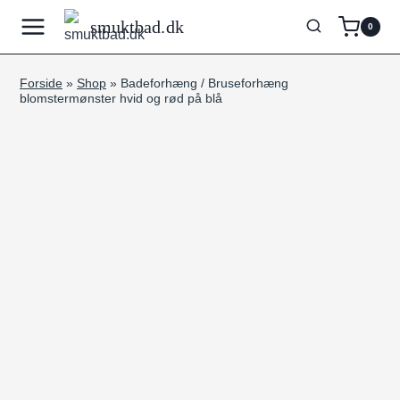
Fortsæt
smuktbad.dk
0
til
indhold
Forside
»
Shop
»
Badeforhæng / Bruseforhæng
blomstermønster hvid og rød på blå