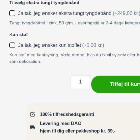
Tilvælg ekstra tungt tyngdebånd
Ja tak, jeg ønsker ekstra tungt tyngdebånd
(+249,00 kr.
Tungt tyngdebånd i zink, 50 g/m. Leveringstid er 2-4 dage længer
Kun stof
Ja tak, jeg ønsker kun stoffet
(+0,00 kr.)
Kun stof med kantsyning. Vælg denne, hvis du fx vil sy-selv eller
som dekoration.
Badeforhæng
Tilføj til kur
/
Bruseforhæng
blomstermønster
hvid
100% tilfredshedsgaranti
og
Levering med DAO
rød
hjem til dig eller pakkeshop kr. 39,-
på