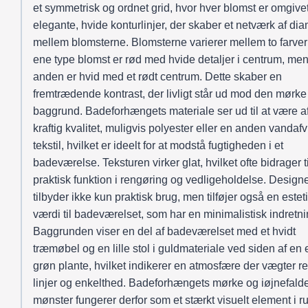
et symmetrisk og ordnet grid, hvor hver blomst er omgivet
elegante, hvide konturlinjer, der skaber et netværk af di
mellem blomsterne. Blomsterne varierer mellem to farver
ene type blomst er rød med hvide detaljer i centrum, me
anden er hvid med et rødt centrum. Dette skaber en
fremtrædende kontrast, der livligt står ud mod den mørke
baggrund. Badeforhængets materiale ser ud til at være a
kraftig kvalitet, muligvis polyester eller en anden vandaf
tekstil, hvilket er ideelt for at modstå fugtigheden i et
badeværelse. Teksturen virker glat, hvilket ofte bidrager t
praktisk funktion i rengøring og vedligeholdelse. Designe
tilbyder ikke kun praktisk brug, men tilføjer også en estet
værdi til badeværelset, som har en minimalistisk indretni
Baggrunden viser en del af badeværelset med et hvidt
træmøbel og en lille stol i guldmateriale ved siden af en 
grøn plante, hvilket indikerer en atmosfære der vægter r
linjer og enkelthed. Badeforhængets mørke og iøjnefal
mønster fungerer derfor som et stærkt visuelt element i 