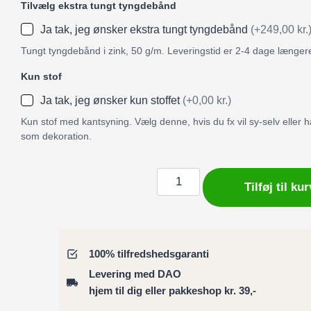
Tilvælg ekstra tungt tyngdebånd
Ja tak, jeg ønsker ekstra tungt tyngdebånd
(+249,00 kr.
Tungt tyngdebånd i zink, 50 g/m. Leveringstid er 2-4 dage længer
Kun stof
Ja tak, jeg ønsker kun stoffet
(+0,00 kr.)
Kun stof med kantsyning. Vælg denne, hvis du fx vil sy-selv eller
som dekoration.
Badeforhæng
Tilføj til kur
/
Bruseforhæng
blomster-
og
100% tilfredshedsgaranti
fugledesign
Levering med DAO
antal
hjem til dig eller pakkeshop kr. 39,-