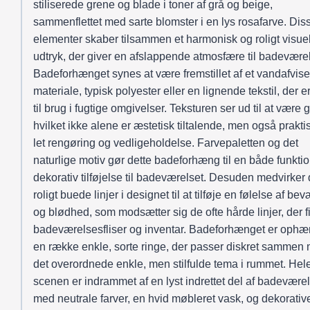
stiliserede grene og blade i toner af grå og beige,
sammenflettet med sarte blomster i en lys rosafarve. Dis
elementer skaber tilsammen et harmonisk og roligt visuel
udtryk, der giver en afslappende atmosfære til badeværel
Badeforhænget synes at være fremstillet af et vandafvis
materiale, typisk polyester eller en lignende tekstil, der e
til brug i fugtige omgivelser. Teksturen ser ud til at være g
hvilket ikke alene er æstetisk tiltalende, men også praktis
let rengøring og vedligeholdelse. Farvepaletten og det
naturlige motiv gør dette badeforhæng til en både funkti
dekorativ tilføjelse til badeværelset. Desuden medvirker
roligt buede linjer i designet til at tilføje en følelse af b
og blødhed, som modsætter sig de ofte hårde linjer, der f
badeværelsesfliser og inventar. Badeforhænget er ophæ
en række enkle, sorte ringe, der passer diskret sammen
det overordnede enkle, men stilfulde tema i rummet. Hel
scenen er indrammet af en lyst indrettet del af badeværel
med neutrale farver, en hvid møbleret vask, og dekorativ