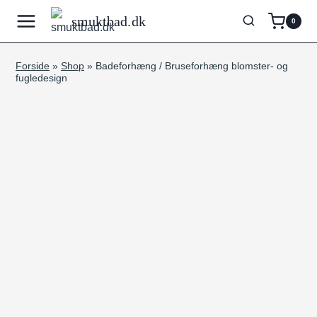
Fortsæt
smuktbad.dk
0
til
indhold
Forside
»
Shop
»
Badeforhæng / Bruseforhæng blomster- og
fugledesign