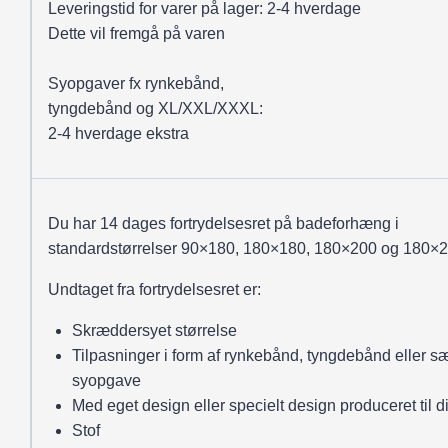
Leveringstid for varer på lager: 2-4 hverdage
Dette vil fremgå på varen
Syopgaver fx rynkebånd,
tyngdebånd og XL/XXL/XXXL:
2-4 hverdage ekstra
Du har 14 dages fortrydelsesret på badeforhæng i
standardstørrelser 90×180, 180×180, 180×200 og 180×2
Undtaget fra fortrydelsesret er:
Skræddersyet størrelse
Tilpasninger i form af rynkebånd, tyngdebånd eller sæ
syopgave
Med eget design eller specielt design produceret til d
Stof