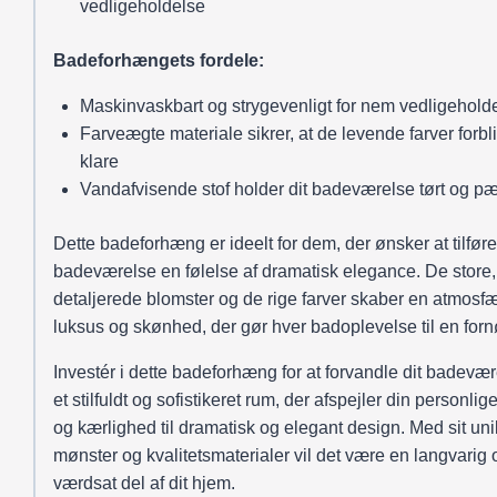
vedligeholdelse
Badeforhængets fordele:
Maskinvaskbart og strygevenligt for nem vedligehold
Farveægte materiale sikrer, at de levende farver forbl
klare
Vandafvisende stof holder dit badeværelse tørt og p
Dette badeforhæng er ideelt for dem, der ønsker at tilfør
badeværelse en følelse af dramatisk elegance. De store,
detaljerede blomster og de rige farver skaber en atmosfæ
luksus og skønhed, der gør hver badoplevelse til en forn
Investér i dette badeforhæng for at forvandle dit badevære
et stilfuldt og sofistikeret rum, der afspejler din personli
og kærlighed til dramatisk og elegant design. Med sit un
mønster og kvalitetsmaterialer vil det være en langvarig 
værdsat del af dit hjem.