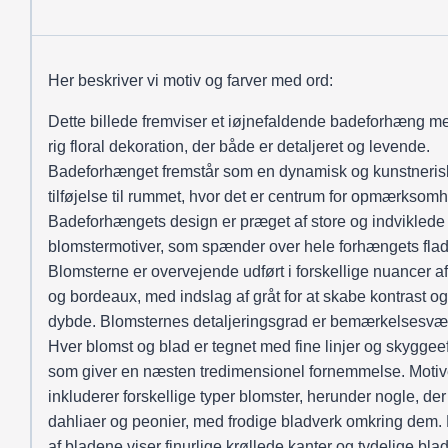
Her beskriver vi motiv og farver med ord:
Dette billede fremviser et iøjnefaldende badeforhæng m
rig floral dekoration, der både er detaljeret og levende.
Badeforhænget fremstår som en dynamisk og kunstneris
tilføjelse til rummet, hvor det er centrum for opmærksom
Badeforhængets design er præget af store og indviklede
blomstermotiver, som spænder over hele forhængets flad
Blomsterne er overvejende udført i forskellige nuancer af
og bordeaux, med indslag af gråt for at skabe kontrast og
dybde. Blomsternes detaljeringsgrad er bemærkelsesvæ
Hver blomst og blad er tegnet med fine linjer og skyggeef
som giver en næsten tredimensionel fornemmelse. Moti
inkluderer forskellige typer blomster, herunder nogle, der
dahliaer og peonier, med frodige bladverk omkring dem.
af bladene viser finurlige krøllede kanter og tydelige bla