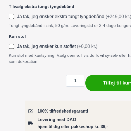
Tilvælg ekstra tungt tyngdebånd
Ja tak, jeg ønsker ekstra tungt tyngdebånd
(+249,00 kr.
Tungt tyngdebånd i zink, 50 g/m. Leveringstid er 2-4 dage længer
Kun stof
Ja tak, jeg ønsker kun stoffet
(+0,00 kr.)
Kun stof med kantsyning. Vælg denne, hvis du fx vil sy-selv eller
som dekoration.
Badeforhæng
Tilføj til kur
/
Bruseforhæng
blomster
mørk
100% tilfredshedsgaranti
rød
Levering med DAO
og
hjem til dig eller pakkeshop kr. 39,-
grå