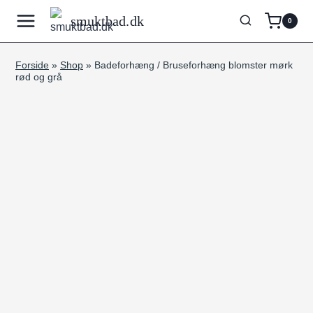
Fortsæt
smuktbad.dk
0
til
indhold
Forside
»
Shop
»
Badeforhæng / Bruseforhæng blomster mørk
rød og grå