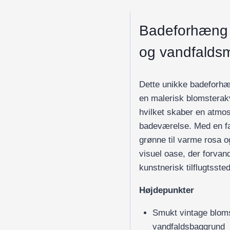
og
blomster
Badeforhæng 
antal
og vandfaldsm
Dette unikke badeforh
en malerisk blomsterakv
hvilket skaber en atmosf
badeværelse. Med en fa
grønne til varme rosa o
visuel oase, der forvand
kunstnerisk tilflugtssted
Højdepunkter
Smukt vintage bloms
vandfaldsbaggrund