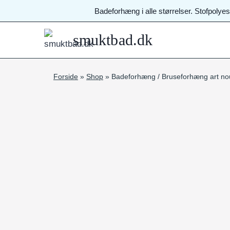
Fortsæt
Badeforhæng i alle størrelser. Stofpolye
til
indhold
smuktbad.dk
Forside
»
Shop
»
Badeforhæng / Bruseforhæng art nou