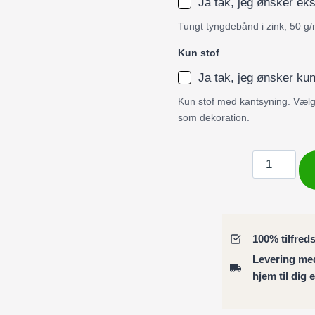
Ja tak, jeg ønsker ek
Tungt tyngdebånd i zink, 50 g/
Kun stof
Ja tak, jeg ønsker kun
Kun stof med kantsyning. Vælg 
som dekoration.
Badeforhæ
/
Bruseforhæ
art
nouveau
100% tilfred
inspireret
Levering m
vandfald
hjem til dig 
i
have