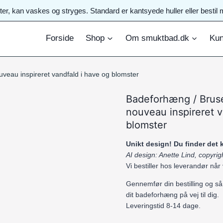
ster, kan vaskes og stryges. Standard er kantsyede huller eller best
Forside
Shop
Om smuktbad.dk
Kun
veau inspireret vandfald i have og blomster
Badeforhæng / Brus
nouveau inspireret v
blomster
Unikt design! Du finder det
AI design: Anette Lind, copyr
Vi bestiller hos leverandør når
Gennemfør din bestilling og så
dit badeforhæng på vej til dig.
Leveringstid 8-14 dage.