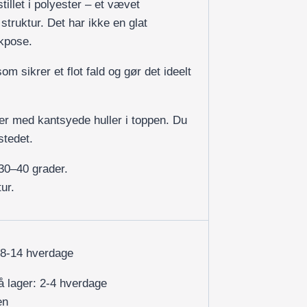
illet i polyester – et vævet
 struktur. Det har ikke en glat
ikpose.
om sikrer et flot fald og gør det ideelt
r med kantsyede huller i toppen. Du
stedet.
30–40 grader.
ur.
 8-14 hverdage
på lager: 2-4 hverdage
en