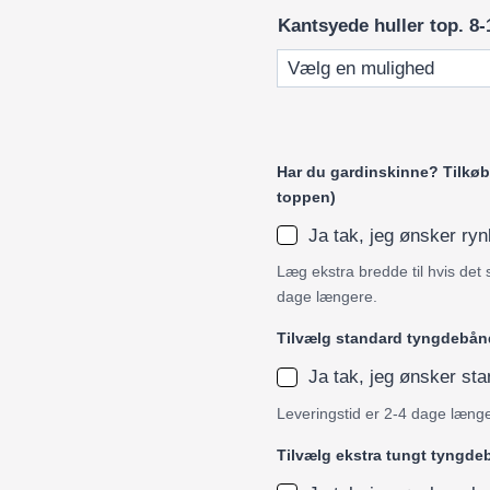
Kantsyede huller top. 8-
Har du gardinskinne? Tilkøb 
toppen)
Ja tak, jeg ønsker r
Læg ekstra bredde til hvis det 
dage længere.
Tilvælg standard tyngdebån
Ja tak, jeg ønsker s
Leveringstid er 2-4 dage læng
Tilvælg ekstra tungt tyngd