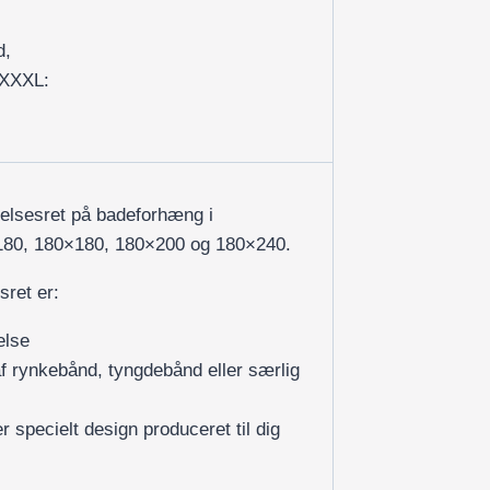
d,
/XXXL:
delsesret på badeforhæng i
×180, 180×180, 180×200 og 180×240.
sret er:
else
af rynkebånd, tyngdebånd eller særlig
r specielt design produceret til dig