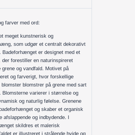
og farver med ord:
 et meget kunstnerisk og
æng, som udgør et centralt dekorativt
. Badeforhænget er designet med et
, der forestiller en naturinspireret
grene og vandfald. Motivet på
ret og farverigt, hvor forskellige
k blomster blomstrer på grene med sart
 Blomsterne varierer i størrelse og
dynamisk og naturlig følelse. Grenene
 badeforhænget og skaber et organisk
e afslappende og indbydende. I
ænget skildres et malerisk
ldet er illustreret i strålende hvide og