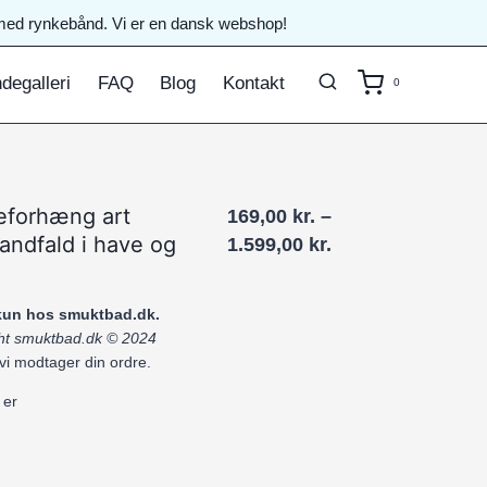
il med rynkebånd. Vi er en dansk webshop!
degalleri
FAQ
Blog
Kontakt
0
eforhæng art
169,00
kr.
–
andfald i have og
Prisinterval:
1.599,00
kr.
169,00 kr.
til
 kun hos smuktbad.dk.
1.599,00 kr.
ight smuktbad.dk © 2024
 vi modtager din ordre.
 er