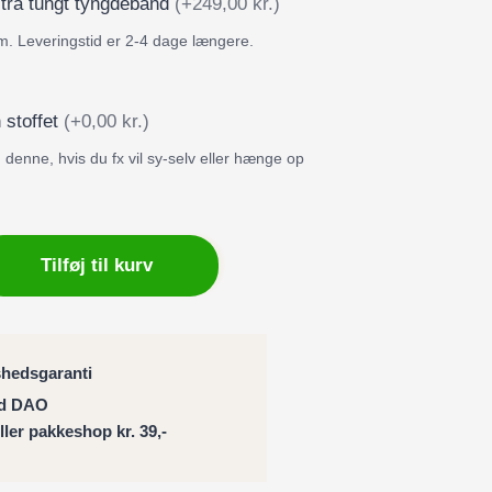
stra tungt tyngdebånd
(+249,00 kr.)
m. Leveringstid er 2-4 dage længere.
 stoffet
(+0,00 kr.)
denne, hvis du fx vil sy-selv eller hænge op
ng
Tilføj til kurv
ng
shedsgaranti
ed DAO
eller pakkeshop kr. 39,-