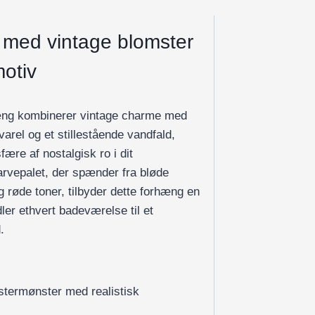
med vintage blomster
otiv
æng kombinerer vintage charme med
arel og et stillestående vandfald,
ære af nostalgisk ro i dit
rvepalet, der spænder fra bløde
g røde toner, tilbyder dette forhæng en
ler ethvert badeværelse til et
.
termønster med realistisk