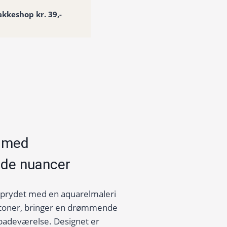
akkeshop kr. 39,-
g med
øde nuancer
 prydet med en aquarelmaleri
e toner, bringer en drømmende
t badeværelse. Designet er