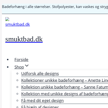
Fortsæt
Badeforhæng i alle størrelser. Stofpolyester, kan vaskes og str
til
indhold
smuktbad.dk
Forside
Shop
Udforsk alle designs
Kollektioner unikke badeforhæng – Anette Lin
Kollektion unikke badeforhæng – Sanne Fatu
Kollektion med unikke designs af badeforhæng 
Få med dit eget design
Få hjælp af designer