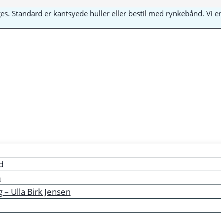
yges. Standard er kantsyede huller eller bestil med rynkebånd. Vi
d
m
– Ulla Birk Jensen