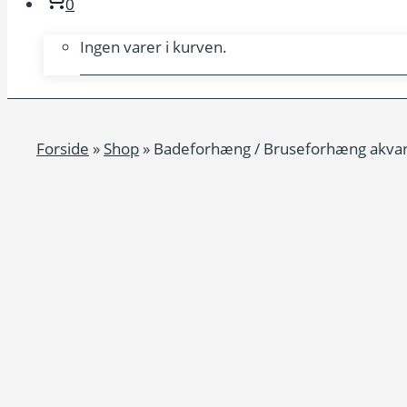
0
Ingen varer i kurven.
Forside
»
Shop
»
Badeforhæng / Bruseforhæng akvarel