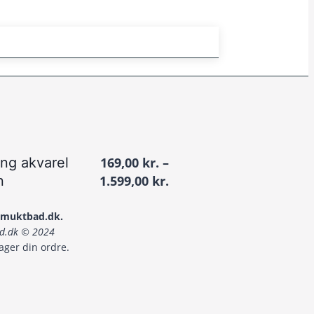
ng akvarel
169,00
kr.
–
Prisinterval:
n
1.599,00
kr.
169,00 kr.
til
 smuktbad.dk.
bad.dk © 2024
1.599,00 kr.
ager din ordre.