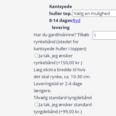
Kantsyede
huller top.
8-14 dages
Ryd
levering
Badeforhæ
Har du gardinskinne? Tilkøb
/
rynkebånd (istedet for
Bruseforh
kantsyede huller i toppen)
akvarel
Ja tak, jeg ønsker
blomster
rynkebånd
(+150,00 kr.)
i
Læg ekstra bredde til hvis
lyseblå
det skal rynke, ca. 10-30 cm.
og
Leveringstid er 2-4 dage
gylden
længere.
antal
Tilvælg standard tyngdebånd
Ja tak, jeg ønsker standard
tyngdebånd
(+99,00 kr.)