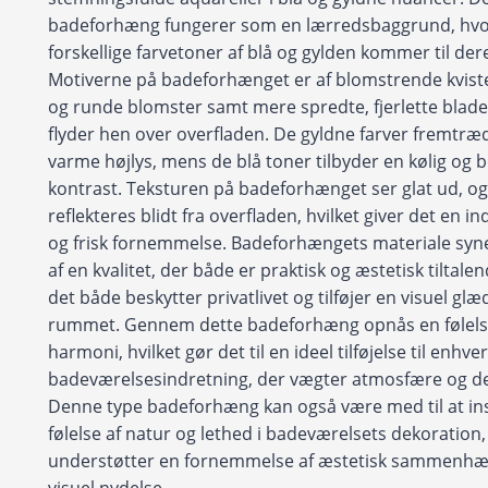
badeforhæng fungerer som en lærredsbaggrund, hv
forskellige farvetoner af blå og gylden kommer til dere
Motiverne på badeforhænget er af blomstrende kvis
og runde blomster samt mere spredte, fjerlette blade
flyder hen over overfladen. De gyldne farver fremtr
varme højlys, mens de blå toner tilbyder en kølig og 
kontrast. Teksturen på badeforhænget ser glat ud, og
reflekteres blidt fra overfladen, hvilket giver det en 
og frisk fornemmelse. Badeforhængets materiale syn
af en kvalitet, der både er praktisk og æstetisk tiltalen
det både beskytter privatlivet og tilføjer en visuel glæd
rummet. Gennem dette badeforhæng opnås en følelse
harmoni, hvilket gør det til en ideel tilføjelse til enhve
badeværelsesindretning, der vægter atmosfære og de
Denne type badeforhæng kan også være med til at in
følelse af natur og lethed i badeværelsets dekoration, 
understøtter en fornemmelse af æstetisk sammenh