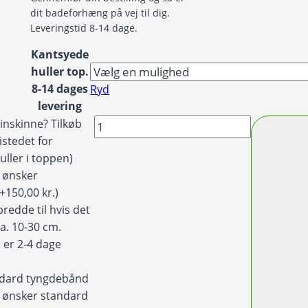
dit badeforhæng på vej til dig.
Leveringstid 8-14 dage.
Kantsyede
huller top.
8-14 dages
Ryd
levering
Badeforhæng
inskinne? Tilkøb
/
istedet for
Bruseforhæng
uller i toppen)
akvarel
g ønsker
blomster
(+150,00 kr.)
i
redde til hvis det
blå
ca. 10-30 cm.
og
 er 2-4 dage
gylden
antal
ndard tyngdebånd
eg ønsker standard