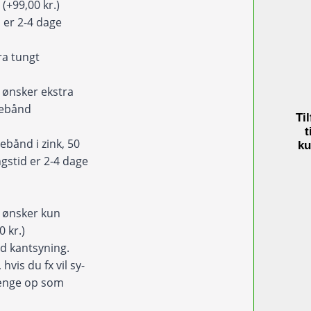
d
(+99,00 kr.)
 er 2-4 dage
ra tungt
d
eg ønsker ekstra
debånd
Til
)
t
ebånd i zink, 50
ku
gstid er 2-4 dage
eg ønsker kun
0 kr.)
d kantsyning.
hvis du fx vil sy-
hænge op som