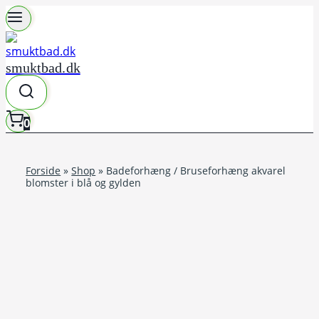
Fortsæt
til
indhold
smuktbad.dk
0
Forside
»
Shop
»
Badeforhæng / Bruseforhæng akvarel
blomster i blå og gylden