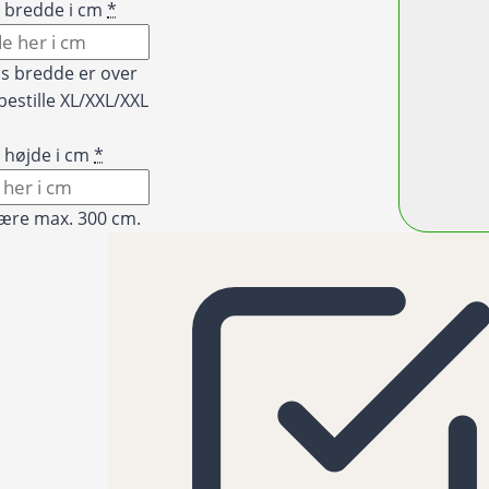
t bredde i cm
*
is bredde er over
bestille XL/XXL/XXL
 højde i cm
*
ære max. 300 cm.