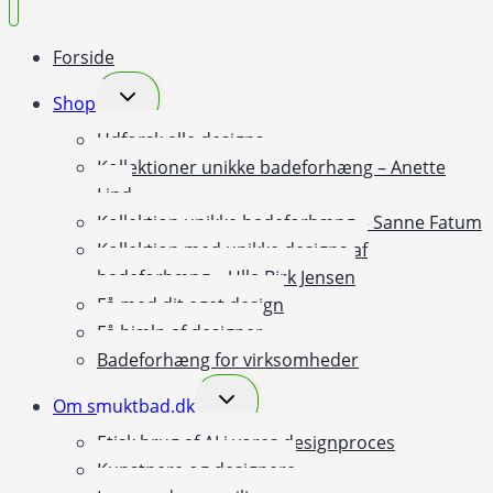
Forside
Skift
Shop
undermenu
Udforsk alle designs
Kollektioner unikke badeforhæng – Anette
Lind
Kollektion unikke badeforhæng – Sanne Fatum
Kollektion med unikke designs af
badeforhæng – Ulla Birk Jensen
Få med dit eget design
Få hjælp af designer
Badeforhæng for virksomheder
Skift
Om smuktbad.dk
undermenu
Etisk brug af AI i vores designproces
Kunstnere og designere