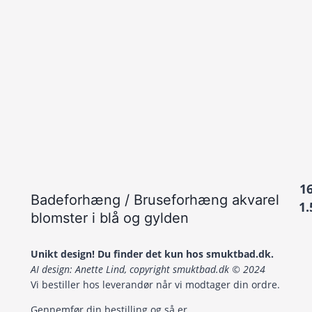
1
Badeforhæng / Bruseforhæng akvarel
1.
blomster i blå og gylden
Unikt design! Du finder det kun hos smuktbad.dk.
AI design: Anette Lind, copyright smuktbad.dk © 2024
Vi bestiller hos leverandør når vi modtager din ordre.
Gennemfør din bestilling og så er