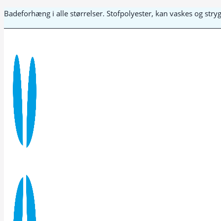
Fortsæt
Badeforhæng i alle størrelser. Stofpolyester, kan vaskes og str
til
indhold