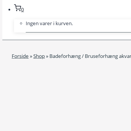
0
Ingen varer i kurven.
Forside
»
Shop
»
Badeforhæng / Bruseforhæng akvare