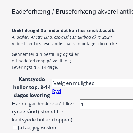
Badeforhæng / Bruseforhæng akvarel antik
Unikt design! Du finder det kun hos smuktbad.dk.
AI design: Anette Lind, copyright smuktbad.dk © 2024
Vi bestiller hos leverandør når vi modtager din ordre.
Gennemfør din bestilling og så er
dit badeforhæng på vej til dig.
Leveringstid 8-14 dage.
Kantsyede
huller top. 8-14
Ryd
dages levering
Badeforhæng
Har du gardinskinne? Tilkøb
/
rynkebånd (istedet for
Bruseforhæng
kantsyede huller i toppen)
akvarel
Ja tak, jeg ønsker