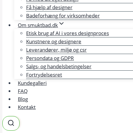
Få hjælp af designer
Badeforhæng for virksomheder
Om smuktbad.dk
Etisk brug af AI i vores designproces
Kunstnere og designere
Leverandører, miljø og csr
Persondata og GDPR
Salgs- og handelsbetingelser
Fortrydelsesret
Kundegalleri
FAQ
Blog
Kontakt