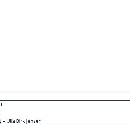
d
m
– Ulla Birk Jensen