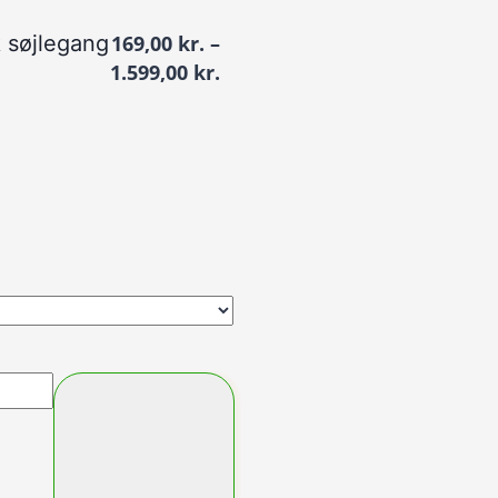
 søjlegang
169,00
kr.
–
Prisinterval:
1.599,00
kr.
169,00 kr.
til
1.599,00 kr.