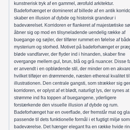
kunstnerisk tryk af en gammel, ærofuld arkitektur.
Badeforhænget er domineret af billede af en antik korrido
skaber en illusion af dybde og historisk grandeur i
badeværelset. Korridoren er flankeret af majestætiske sø
åbner sig op mod en tilsyneladende uendelig række af
buegange og søjler, der tilfører rummet en følelse af båd
mysterium og storhed. Motivet på badeforhænget er præg
bløde vandfarver, der flyder ind i hinanden, skaber fine
overgange mellem gul, brun, blå og grå nuancer. Disse f
er anvendt i en opblødende stil, der minder om en akvare
hvilket tilføjer en drømmende, næsten ethereal kvalitet til
illustrationen. Den centrale gangsti, som strækker sig 
korridoren, er oplyst af et blødt, naturligt lys, der synes at
strømme ind fra toppen af buegangene, yderligere
forstærkende den visuelle illusion af dybde og rum.
Badeforhænget har en overflade, der fremstår mat og glat
passende til dets funktionelle formål i et fugtigt miljø som
badeværelse. Det hænger elegant fra en række hvide rin