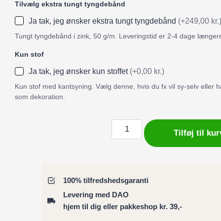
Tilvælg ekstra tungt tyngdebånd
Ja tak, jeg ønsker ekstra tungt tyngdebånd
(+249,00 kr.
Tungt tyngdebånd i zink, 50 g/m. Leveringstid er 2-4 dage længer
Kun stof
Ja tak, jeg ønsker kun stoffet
(+0,00 kr.)
Kun stof med kantsyning. Vælg denne, hvis du fx vil sy-selv eller
som dekoration.
Badeforhæng
Tilføj til kur
/
Bruseforhæng
akvarel
antik
100% tilfredshedsgaranti
gård
Levering med DAO
med
hjem til dig eller pakkeshop kr. 39,-
søjler