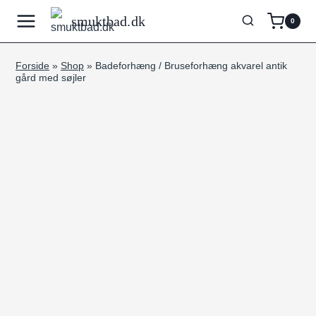
Fortsæt
smuktbad.dk
0
til
indhold
Forside
»
Shop
»
Badeforhæng / Bruseforhæng akvarel antik
gård med søjler