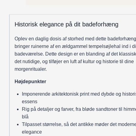
antal
Historisk elegance på dit badeforhæng
Oplev en daglig dosis af storhed med dette badeforhæng
bringer ruinerne af en ældgammel tempelsøjlehal ind i di
badeværelse. Dette design er en blanding af det klassis
det nutidige, og tilføjer en luft af kultur og historie til dine
morgenritualer.
Højdepunkter
Imponerende arkitektonisk print med dybde og histori
essens
Rig på detaljer og farver, fra bløde sandtoner til himm
blå
Tilpasset størrelse, så det antikke møder det moder
elegance