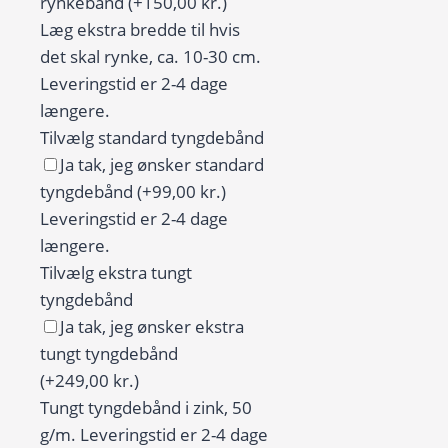
portræt
rynkebånd
(+150,00 kr.)
i
Læg ekstra bredde til hvis
profil
det skal rynke, ca. 10-30 cm.
antal
Leveringstid er 2-4 dage
længere.
Tilvælg standard tyngdebånd
Ja tak, jeg ønsker standard
tyngdebånd
(+99,00 kr.)
Leveringstid er 2-4 dage
længere.
Tilvælg ekstra tungt
tyngdebånd
Ja tak, jeg ønsker ekstra
tungt tyngdebånd
(+249,00 kr.)
Tungt tyngdebånd i zink, 50
g/m. Leveringstid er 2-4 dage