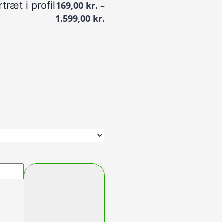
ræt i profil
169,00
kr.
–
Prisinterval:
1.599,00
kr.
169,00 kr.
til
1.599,00 kr.