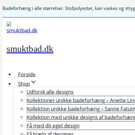
Fortsæt
Badeforhæng i alle størrelser. Stofpolyester, kan vaskes og str
til
indhold
smuktbad.dk
Forside
Shop
Udforsk alle designs
Kollektioner unikke badeforhæng – Anette Lin
Kollektion unikke badeforhæng – Sanne Fatu
Kollektion med unikke designs af badeforhæng 
Få med dit eget design
Få hjælp af designer