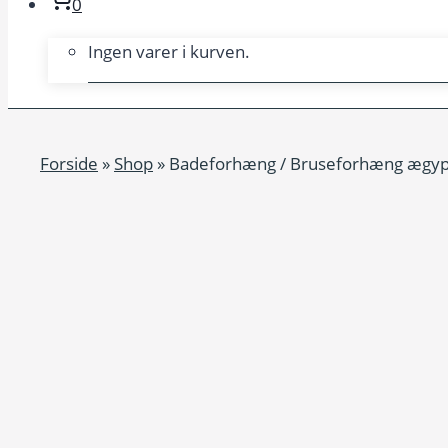
0
Ingen varer i kurven.
Forside
»
Shop
»
Badeforhæng / Bruseforhæng ægyptis