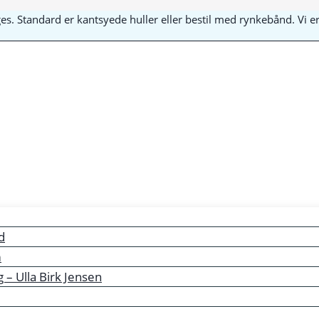
yges. Standard er kantsyede huller eller bestil med rynkebånd. Vi
d
m
– Ulla Birk Jensen