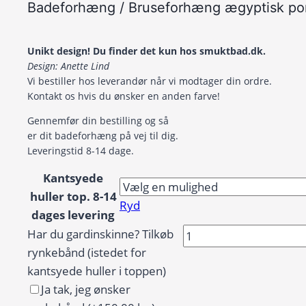
Badeforhæng / Bruseforhæng ægyptisk port
Unikt design! Du finder det kun hos smuktbad.dk.
Design: Anette Lind
Vi bestiller hos leverandør når vi modtager din ordre.
Kontakt os hvis du ønsker en anden farve!
Gennemfør din bestilling og så
er dit badeforhæng på vej til dig.
Leveringstid 8-14 dage.
Kantsyede
huller top. 8-14
Ryd
dages levering
Badeforhæng
Har du gardinskinne? Tilkøb
/
rynkebånd (istedet for
Bruseforhæng
kantsyede huller i toppen)
ægyptisk
Ja tak, jeg ønsker