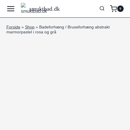
Fortsæt
smuktbad.dk
0
til
indhold
Forside
»
Shop
»
Badeforhæng / Bruseforhæng abstrakt
marmorpastel i rosa og grå