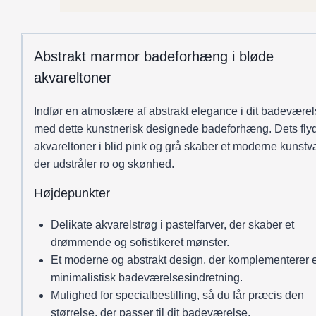
grå
antal
Abstrakt marmor badeforhæng i bløde
akvareltoner
Indfør en atmosfære af abstrakt elegance i dit badevære
med dette kunstnerisk designede badeforhæng. Dets fl
akvareltoner i blid pink og grå skaber et moderne kunstv
der udstråler ro og skønhed.
Højdepunkter
Delikate akvarelstrøg i pastelfarver, der skaber et
drømmende og sofistikeret mønster.
Et moderne og abstrakt design, der komplementerer 
minimalistisk badeværelsesindretning.
Mulighed for specialbestilling, så du får præcis den
størrelse, der passer til dit badeværelse.