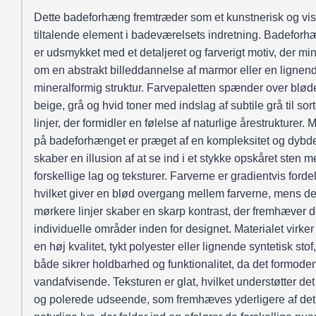
Dette badeforhæng fremtræder som et kunstnerisk og vis
tiltalende element i badeværelsets indretning. Badeforh
er udsmykket med et detaljeret og farverigt motiv, der mi
om en abstrakt billeddannelse af marmor eller en lignen
mineralformig struktur. Farvepaletten spænder over blød
beige, grå og hvid toner med indslag af subtile grå til sor
linjer, der formidler en følelse af naturlige årestrukturer. 
på badeforhænget er præget af en kompleksitet og dybde
skaber en illusion af at se ind i et stykke opskåret sten 
forskellige lag og teksturer. Farverne er gradientvis fordel
hvilket giver en blød overgang mellem farverne, mens d
mørkere linjer skaber en skarp kontrast, der fremhæver 
individuelle områder inden for designet. Materialet virke
en høj kvalitet, tykt polyester eller lignende syntetisk stof
både sikrer holdbarhed og funktionalitet, da det formoden
vandafvisende. Teksturen er glat, hvilket understøtter det
og polerede udseende, som fremhæves yderligere af det