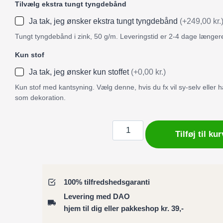
Tilvælg ekstra tungt tyngdebånd
Ja tak, jeg ønsker ekstra tungt tyngdebånd
(+249,00 kr.
Tungt tyngdebånd i zink, 50 g/m. Leveringstid er 2-4 dage længer
Kun stof
Ja tak, jeg ønsker kun stoffet
(+0,00 kr.)
Kun stof med kantsyning. Vælg denne, hvis du fx vil sy-selv eller
som dekoration.
Badeforhæng
Tilføj til kur
/
Bruseforhæng
abstrakt
marmorpastel
100% tilfredshedsgaranti
i
Levering med DAO
rosa
hjem til dig eller pakkeshop kr. 39,-
og