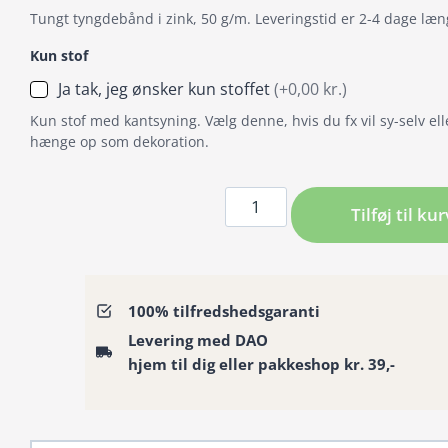
Tungt tyngdebånd i zink, 50 g/m. Leveringstid er 2-4 dage læn
Kun stof
Ja tak, jeg ønsker kun stoffet
(+0,00 kr.)
Kun stof med kantsyning. Vælg denne, hvis du fx vil sy-selv ell
hænge op som dekoration.
Badeforhæng
Tilføj til kur
–
Badeforhæng
–
Frida-
100% tilfredshedsgaranti
inspireret
Levering med DAO
akvarelskønhed
hjem til dig eller pakkeshop kr. 39,-
antal