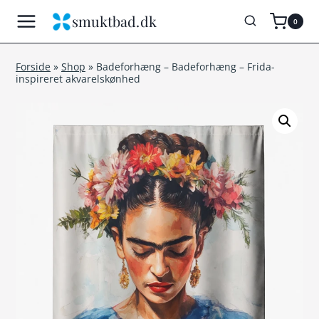
Fortsæt
smuktbad.dk
0
til
indhold
Forside
»
Shop
»
Badeforhæng – Badeforhæng – Frida-
inspireret akvarelskønhed