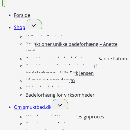
Forside
Skift
Shop
undermenu
Udforsk alle designs
Kollektioner unikke badeforhæng – Anette
Lind
Kollektion unikke badeforhæng – Sanne Fatum
Kollektion med unikke designs af
badeforhæng – Ulla Birk Jensen
Få med dit eget design
Få hjælp af designer
Badeforhæng for virksomheder
Skift
Om smuktbad.dk
undermenu
Etisk brug af AI i vores designproces
Kunstnere og designere