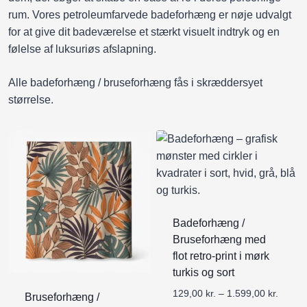
rum. Vores petroleumfarvede badeforhæng er nøje udvalgt
for at give dit badeværelse et stærkt visuelt indtryk og en
følelse af luksuriøs afslapning.
Alle badeforhæng / bruseforhæng fås i skræddersyet
størrelse.
Badeforhæng /
Bruseforhæng med
flot retro-print i mørk
turkis og sort
P
129,00
kr.
–
1.599,00
kr.
Bruseforhæng /