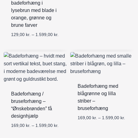
r
badeforhæng i
i
lysebrun med blade i
s
orange, grønne og
i
brune farver
n
t
P
129,00
kr.
–
1.599,00
kr.
e
r
r
i
v
s
a
i
l
n
:
t
1
e
2
Badeforhæng med
r
9
v
blågrønne og lilla
Badeforhæng /
,
a
striber –
bruseforhæng –
0
l
bruseforhæng
“Ønskebrønden” få
0
:
designhjælp
P
169,00
kr.
–
1.599,00
kr.
1
k
r
2
P
169,00
kr.
–
1.599,00
kr.
r
i
9
r
.
s
,