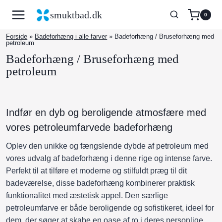
Fortsæt
smuktbad.dk
0
til
indhold
Forside
»
Badeforhæng i alle farver
»
Badeforhæng / Bruseforhæng med
petroleum
Badeforhæng / Bruseforhæng med
petroleum
Indfør en dyb og beroligende atmosfære med
vores petroleumfarvede badeforhæng
Oplev den unikke og fængslende dybde af petroleum med
vores udvalg af badeforhæng i denne rige og intense farve.
Perfekt til at tilføre et moderne og stilfuldt præg til dit
badeværelse, disse badeforhæng kombinerer praktisk
funktionalitet med æstetisk appel. Den særlige
petroleumfarve er både beroligende og sofistikeret, ideel for
dem, der søger at skabe en oase af ro i deres personlige