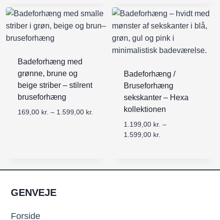
i
t
i
0
s
i
n
0
i
l
t
n
1
e
k
t
.
r
r
e
5
v
Badeforhæng med
.
r
9
a
t
v
grønne, brune og
Badeforhæng /
9
l
i
a
beige striber – stilrent
Bruseforhæng
,
:
l
l
bruseforhæng
sekskanter – Hexa
0
1
1
:
kollektionen
0
6
P
169,00
kr.
–
1.599,00
kr.
.
1
9
r
5
6
1.199,00
kr.
–
k
,
i
9
9
P
1.599,00
kr.
r
0
s
9
,
r
.
0
i
,
0
i
n
0
0
s
k
t
0
i
r
e
k
n
GENVEJE
.
r
k
r
t
t
v
r
.
e
i
Forside
a
.
t
r