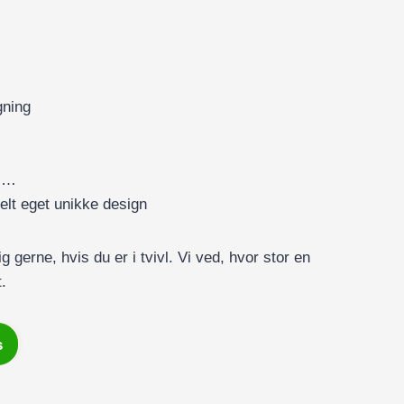
gning
 …
 helt eget unikke design
ig gerne, hvis du er i tvivl. Vi ved, hvor stor en
.
s