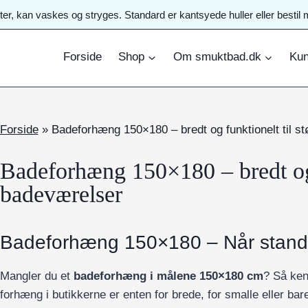
ster, kan vaskes og stryges. Standard er kantsyede huller eller best
Forside
Shop
Om smuktbad.dk
Kun
Forside
»
Badeforhæng 150×180 – bredt og funktionelt til s
Badeforhæng 150×180 – bredt og f
badeværelser
Badeforhæng 150×180 – Når standa
Mangler du et
badeforhæng i målene 150×180 cm
? Så ken
forhæng i butikkerne er enten for brede, for smalle eller bar