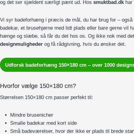
og det ser sjældent særligt pænt ud. Hos
smuktbad.dk
har 
Vi syr badeforhæng i præcis de mål, du har brug for – også
badekar, et brusehjørne med lidt plads eller bare gerne vil 
hænge og slæbe, så får du det hos os. Og ikke nok med d
designmuligheder
og få rådgivning, hvis du ønsker det.
Udforsk badeforhæng 150×180 cm – over 1000 design
Hvorfor vælge 150×180 cm?
Størrelsen 150×180 cm passer perfekt til:
Mindre brusenicher
Smalle badekar med kort side
Små badeværelser, hvor der ikke er plads til brede st