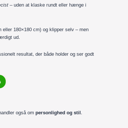
cist
– uden at klaske rundt eller hænge i
 eller 180×180 cm) og klipper selv – men
ærdigt ud.
ssionelt resultat, der både holder og ser godt
s
 handler også om
personlighed og stil
.