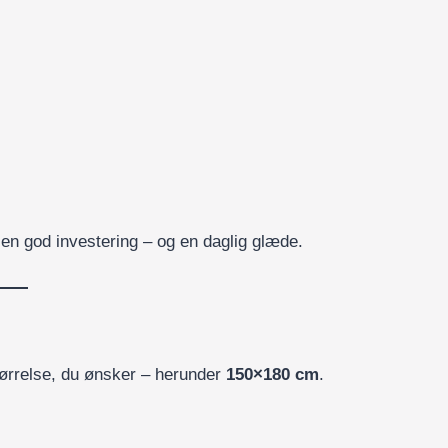
l en god investering – og en daglig glæde.
størrelse, du ønsker – herunder
150×180 cm
.