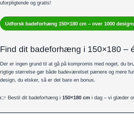
uforpligtende og gratis!
Udforsk badeforhæng 150×180 cm – over 1000 design
Find dit badeforhæng i 150×180 – é
Der er ingen grund til at gå på kompromis med noget, du br
rigtige størrelse gør både badeværelset pænere og mere funk
design, du elsker, så er det bare en bonus.
👉 Bestil dit badeforhæng i
150×180 cm
i dag – vi glæder os 