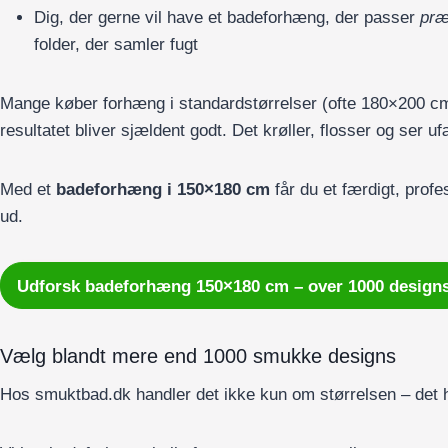
Dig, der gerne vil have et badeforhæng, der passer
præ
folder, der samler fugt
Mange køber forhæng i standardstørrelser (ofte 180×200 cm
resultatet bliver sjældent godt. Det krøller, flosser og ser uf
Med et
badeforhæng i 150×180 cm
får du et færdigt, profe
ud.
Udforsk badeforhæng 150×180 cm – over 1000 design
Vælg blandt mere end 1000 smukke designs
Hos smuktbad.dk handler det ikke kun om størrelsen – det