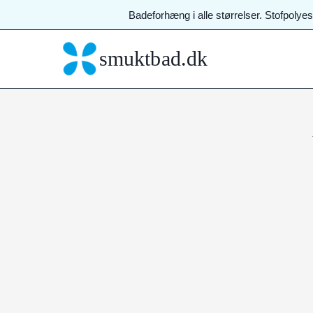
Fortsæt
Badeforhæng i alle størrelser. Stofpolye
til
indhold
smuktbad.dk