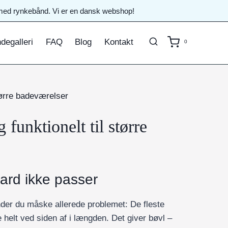
il med rynkebånd. Vi er en dansk webshop!
degalleri
FAQ
Blog
Kontakt
0
tørre badeværelser
unktionelt til større
rd ikke passer
der du måske allerede problemet: De fleste
e helt ved siden af i længden. Det giver bøvl –