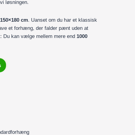
vi løsningen.
150×180 cm
. Uanset om du har et klassisk
have et forhæng, der falder pænt uden at
et: Du kan vælge mellem mere end
1000
s
andardforhæng