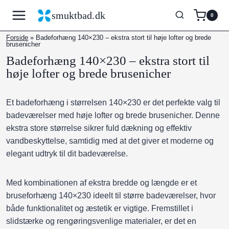
Fortsæt
smuktbad.dk
0
til
indhold
Forside
»
Badeforhæng 140×230 – ekstra stort til høje lofter og brede
brusenicher
Badeforhæng 140×230 – ekstra stort til
høje lofter og brede brusenicher
Et badeforhæng i størrelsen 140×230 er det perfekte valg til
badeværelser med høje lofter og brede brusenicher. Denne
ekstra store størrelse sikrer fuld dækning og effektiv
vandbeskyttelse, samtidig med at det giver et moderne og
elegant udtryk til dit badeværelse.
Med kombinationen af ekstra bredde og længde er et
bruseforhæng 140×230 ideelt til større badeværelser, hvor
både funktionalitet og æstetik er vigtige. Fremstillet i
slidstærke og rengøringsvenlige materialer, er det en