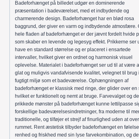
Badeforhænget på billedet udgør en dominerende
præsentation i badeværelset, med et indbydende og
charmerende design. Badeforhænget har en blød rosa
baggrund, der giver en varm og indbydende atmosfære. 
hele fladen af badeforhænget er der jævnt fordelt hvide p
som skaber en levende og legesyg effekt. Prikkerne ser ud
have en standard størrelse og er placeret i ensartede
intervaller, hvilket giver en ordnet og harmonisk visuel
oplevelse. Materialet i badeforhænget ser ud til at være a
glat og muligvis vandafvisende kvalitet, velegnet til brug i
fugtigt miljø som et badeværelse. Ophængningen af
badeforhænget er klassisk med ringe, der glider over en 
hvilket er funktionelt og nemt at bruge. Farvevalget og de
prikkede mønster på badeforhænget kunne lettilpasse si
forskellige badeværelsesindretninger, fra moderne til me
traditionelle, og tilføjer et strejf af finurlighed uden at ove
rummet. Rent æstetisk tilbyder badeforhænget en følelse
renhed og friskhed med sin lyse farvekombination, og de