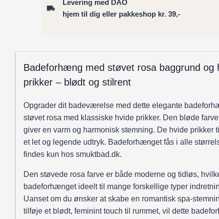
Levering med DAO
rosa
hjem til dig eller pakkeshop kr. 39,-
polka
antal
Badeforhæng med støvet rosa baggrund og 
prikker – blødt og stilrent
Opgrader dit badeværelse med dette elegante badeforh
støvet rosa med klassiske hvide prikker. Den bløde farv
giver en varm og harmonisk stemning. De hvide prikker ti
et let og legende udtryk. Badeforhænget fås i alle størrel
findes kun hos smuktbad.dk.
Den støvede rosa farve er både moderne og tidløs, hvilk
badeforhænget ideelt til mange forskellige typer indretni
Uanset om du ønsker at skabe en romantisk spa-stemnin
tilføje et blødt, feminint touch til rummet, vil dette badef