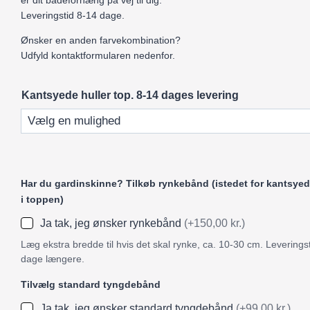
er dit badeforhæng på vej til dig.
Leveringstid 8-14 dage.
Ønsker en anden farvekombination?
Udfyld kontaktformularen nedenfor.
Kantsyede huller top. 8-14 dages levering
Har du gardinskinne? Tilkøb rynkebånd (istedet for kantsyed
i toppen)
Ja tak, jeg ønsker rynkebånd
(+150,00 kr.)
Læg ekstra bredde til hvis det skal rynke, ca. 10-30 cm. Leveringst
dage længere.
Tilvælg standard tyngdebånd
Ja tak, jeg ønsker standard tyngdebånd
(+99,00 kr.)