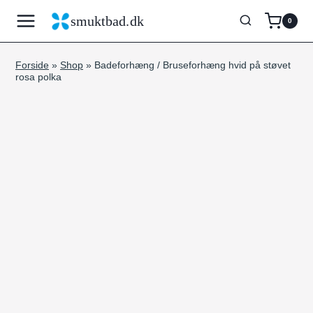
Fortsæt
smuktbad.dk
0
til
indhold
Forside
»
Shop
»
Badeforhæng / Bruseforhæng hvid på støvet
rosa polka