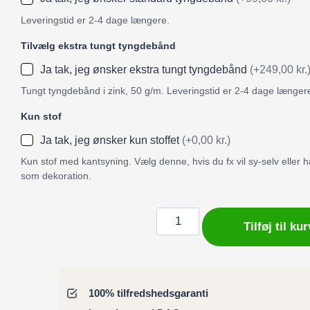
Leveringstid er 2-4 dage længere.
Tilvælg ekstra tungt tyngdebånd
Ja tak, jeg ønsker ekstra tungt tyngdebånd
(+249,00 kr.
Tungt tyngdebånd i zink, 50 g/m. Leveringstid er 2-4 dage længer
Kun stof
Ja tak, jeg ønsker kun stoffet
(+0,00 kr.)
Kun stof med kantsyning. Vælg denne, hvis du fx vil sy-selv eller
som dekoration.
Badeforhæng
Tilføj til kur
/
Bruseforhæng
hvid
på
100% tilfredshedsgaranti
støvet