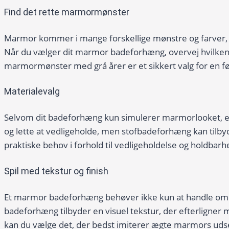
Find det rette marmormønster
Marmor kommer i mange forskellige mønstre og farver, fra
Når du vælger dit marmor badeforhæng, overvej hvilken 
marmormønster med grå årer er et sikkert valg for en fø
Materialevalg
Selvom dit badeforhæng kun simulerer marmorlooket, er d
og lette at vedligeholde, men stofbadeforhæng kan tilbyd
praktiske behov i forhold til vedligeholdelse og holdbarh
Spil med tekstur og finish
Et marmor badeforhæng behøver ikke kun at handle om udse
badeforhæng tilbyder en visuel tekstur, der efterligner
kan du vælge det, der bedst imiterer ægte marmors uds