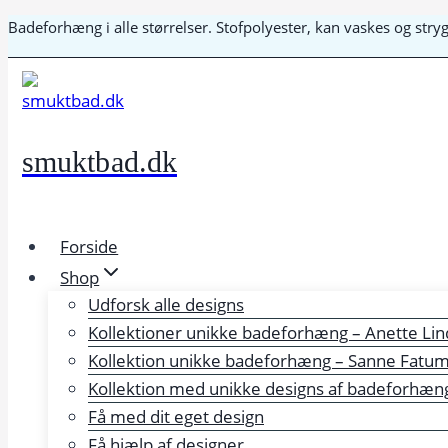
Fortsæt
Badeforhæng i alle størrelser. Stofpolyester, kan vaskes og str
til
indhold
smuktbad.dk
Forside
Shop
Udforsk alle designs
Kollektioner unikke badeforhæng – Anette Lin
Kollektion unikke badeforhæng – Sanne Fatu
Kollektion med unikke designs af badeforhæng 
Få med dit eget design
Få hjælp af designer