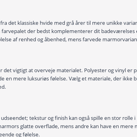
 det klassiske hvide med grå årer til mere unikke variant
farvepalet der bedst komplementerer dit badeværelses ek
lelse af renhed og åbenhed, mens farvede marmorvarianter
et vigtigt at overveje materialet. Polyester og vinyl er 
e en mere luksuriøs følelse. Vælg et materiale, der ikke b
ed.
endet; tekstur og finish kan også spille en stor rolle i 
 marmors glatte overflade, mens andre kan have en mere m
eende og følelse.