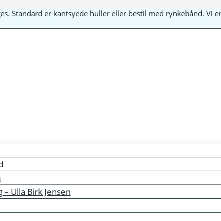
yges. Standard er kantsyede huller eller bestil med rynkebånd. Vi
d
m
– Ulla Birk Jensen