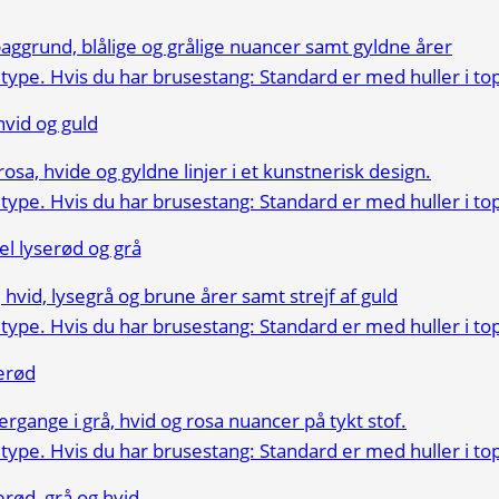
vid og guld
 lyserød og grå
erød
ød, grå og hvid