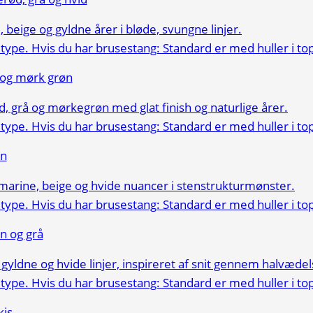
 og mørk grøn
øn
n og grå
kis