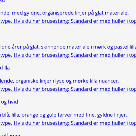
illa
 og hvid
telfarver