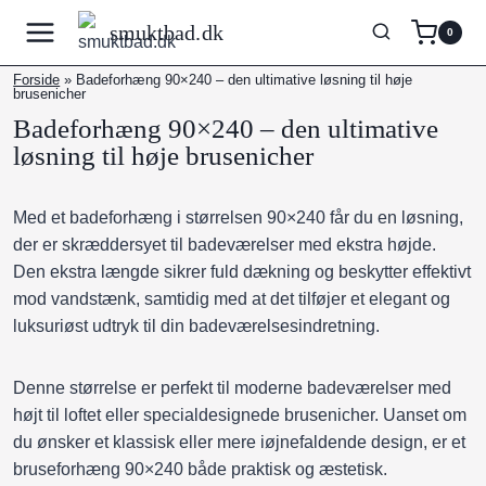
Fortsæt
smuktbad.dk
0
til
indhold
Forside
»
Badeforhæng 90×240 – den ultimative løsning til høje
brusenicher
Badeforhæng 90×240 – den ultimative
løsning til høje brusenicher
Med et badeforhæng i størrelsen 90×240 får du en løsning,
der er skræddersyet til badeværelser med ekstra højde.
Den ekstra længde sikrer fuld dækning og beskytter effektivt
mod vandstænk, samtidig med at det tilføjer et elegant og
luksuriøst udtryk til din badeværelsesindretning.
Denne størrelse er perfekt til moderne badeværelser med
højt til loftet eller specialdesignede brusenicher. Uanset om
du ønsker et klassisk eller mere iøjnefaldende design, er et
bruseforhæng 90×240 både praktisk og æstetisk.